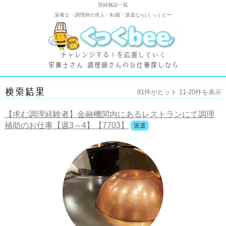
登録施設一覧
栄養士・調理師の求人・転職・派遣なら|くっくビー
チャレンジする！を応援していく
栄養士さん 調理師さんのお仕事探しなら
検索結果
81
件がヒット 11-20件を表示
【求む調理経験者】金融機関内にあるレストランにて調理
補助のお仕事【週3～4】【7703】
派遣