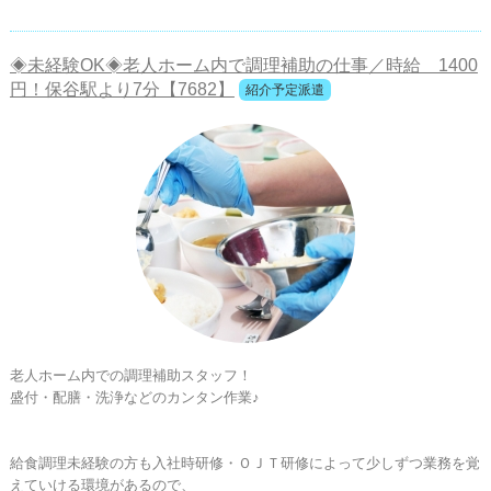
◈未経験OK◈老人ホーム内で調理補助の仕事／時給 1400
円！保谷駅より7分【7682】
紹介予定派遣
老人ホーム内での調理補助スタッフ！

盛付・配膳・洗浄などのカンタン作業♪

給食調理未経験の方も入社時研修・ＯＪＴ研修によって少しずつ業務を覚
えていける環境があるので、
