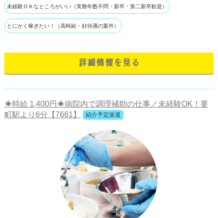
未経験ＯＫなところがいい（実務年数不問・新卒・第二新卒歓迎）
とにかく稼ぎたい！（高時給・好待遇の案件）
詳細情報を見る
◈時給 1,400円◈病院内で調理補助の仕事／未経験OK！要
町駅より6分【7661】
紹介予定派遣