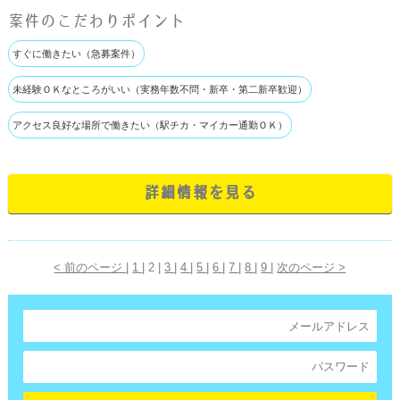
案件のこだわりポイント
すぐに働きたい（急募案件）
未経験ＯＫなところがいい（実務年数不問・新卒・第二新卒歓迎）
アクセス良好な場所で働きたい（駅チカ・マイカー通勤ＯＫ）
詳細情報を見る
< 前のページ
|
1
| 2 |
3
|
4
|
5
|
6
|
7
|
8
|
9
|
次のページ >