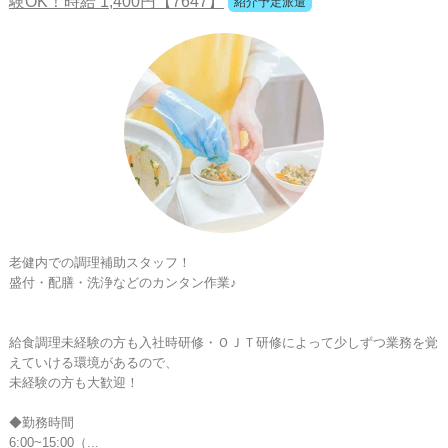
験OK！時給 1,400円【7647】
紹介予定派遣
老健内での調理補助スタッフ！

盛付・配膳・洗浄などのカンタン作業♪

給食調理未経験の方も入社時研修・ＯＪＴ研修によって少しずつ業務を覚
えていける環境があるので、

未経験の方も大歓迎！

◆勤務時間

6:00~15:00（...