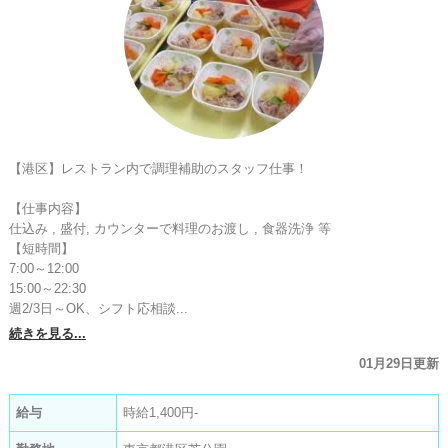
【港区】レストラン内で調理補助のスタッフ仕事！

【仕事内容】

仕込み , 盛付, カウンターで料理のお渡し , 食器洗浄 等

【短時間】

7:00～12:00

15:00～22:30

週2/3日～OK、シフト応相談...
続きを見る...
01月29日更新
給与
時給1,400円-