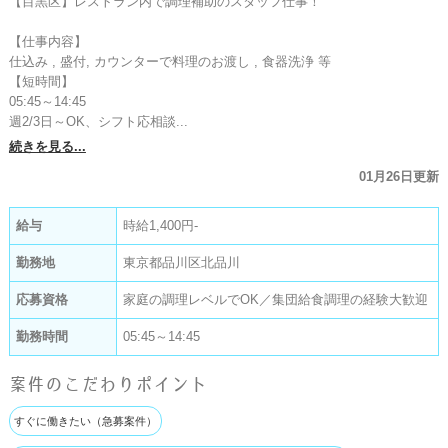
【目黒区】レストラン内で調理補助のスタッフ仕事！

【仕事内容】

仕込み , 盛付, カウンターで料理のお渡し , 食器洗浄 等

【短時間】

05:45～14:45

週2/3日～OK、シフト応相談...
続きを見る...
01月26日更新
給与
時給1,400円-
勤務地
東京都品川区北品川
応募資格
家庭の調理レベルでOK／集団給食調理の経験大歓迎
勤務時間
05:45～14:45
案件のこだわりポイント
すぐに働きたい（急募案件）