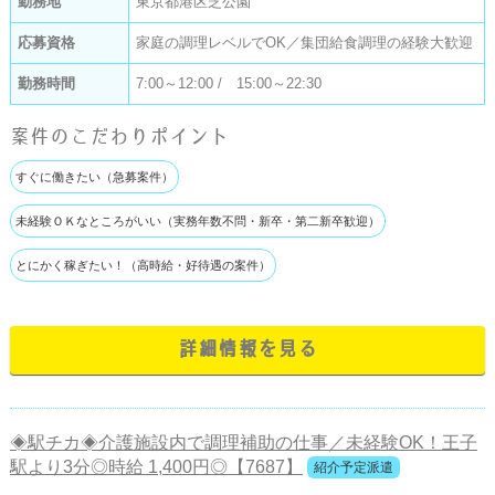
勤務地
東京都港区芝公園
応募資格
家庭の調理レベルでOK／集団給食調理の経験大歓迎
勤務時間
7:00～12:00 / 15:00～22:30
案件のこだわりポイント
すぐに働きたい（急募案件）
未経験ＯＫなところがいい（実務年数不問・新卒・第二新卒歓迎）
とにかく稼ぎたい！（高時給・好待遇の案件）
詳細情報を見る
◈駅チカ◈介護施設内で調理補助の仕事／未経験OK！王子
駅より3分◎時給 1,400円◎【7687】
紹介予定派遣