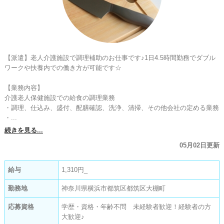
【派遣】老人介護施設で調理補助のお仕事です♪1日4.5時間勤務でダブル
ワークや扶養内での働き方が可能です☆

【業務内容】

介護老人保健施設での給食の調理業務

・調理、仕込み、盛付、配膳確認、洗浄、清掃、その他会社の定める業務

・...
続きを見る...
05月02日更新
給与
1,310円_
勤務地
神奈川県横浜市都筑区都筑区大棚町
応募資格
学歴・資格・年齢不問 未経験者歓迎！経験者の方
大歓迎♪