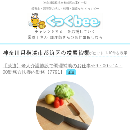
神奈川県横浜市都筑区の案件一覧
栄養士・調理師の求人・転職・派遣なら|くっくビー
チャレンジする！を応援していく
栄養士さん 調理師さんのお仕事探しなら
神奈川県横浜市都筑区の検索結果
5
件がヒット 1-10件を表示
【派遣】老人介護施設で調理補助のお仕事☆9：00～14：
00勤務☆扶養内勤務【7791】
派遣