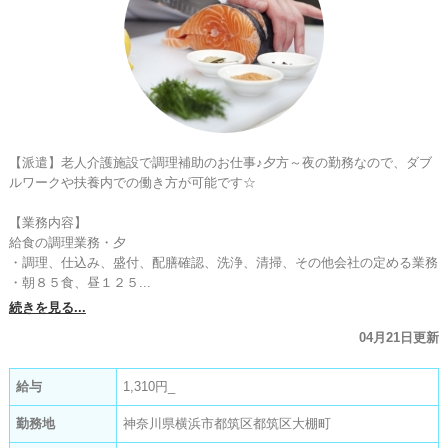
【派遣】老人介護施設で調理補助のお仕事♪夕方～夜の勤務なので、ダブ
ルワークや扶養内での働き方が可能です☆

【業務内容】

給食の調理業務・夕

・調理、仕込み、盛付、配膳確認、洗浄、清掃、その他会社の定める業務

・朝８５食、昼１２５...
続きを見る...
04月21日更新
給与
1,310円_
勤務地
神奈川県横浜市都筑区都筑区大棚町