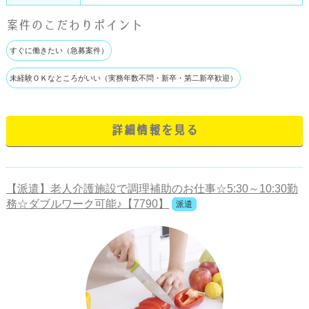
案件のこだわりポイント
すぐに働きたい（急募案件）
未経験ＯＫなところがいい（実務年数不問・新卒・第二新卒歓迎）
詳細情報を見る
【派遣】老人介護施設で調理補助のお仕事☆5:30～10:30勤
務☆ダブルワーク可能♪【7790】
派遣