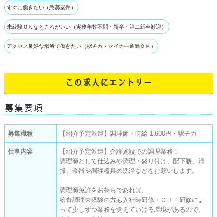
すぐに働きたい（急募案件）
未経験ＯＫなところがいい（実務年数不問・新卒・第二新卒歓迎）
アクセス良好な場所で働きたい（駅チカ・マイカー通勤ＯＫ）
この求人にエントリー
募集要項
募集職種
【紹介予定派遣】調理師・時給 1,600円・駅チカ
仕事内容
【紹介予定派遣】介護施設での調理業務！

調理師として仕込みや調理・盛り付け、配下膳、清
掃、食器や調理器具の洗浄などをお願いします。

調理師免許をお持ちであれば、

給食調理未経験の方も入社時研修・ＯＪＴ研修によ
って少しずつ業務を覚えていける環境があるので、