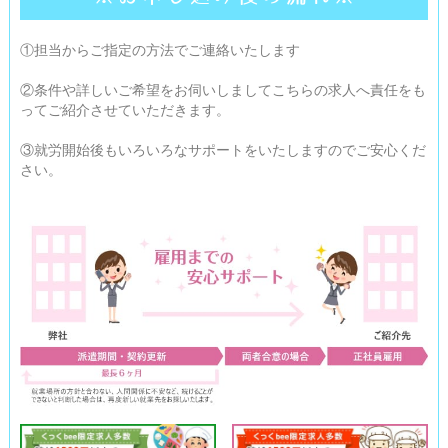
			当社が「閲覧申込み」フォームで取得した個人情
報は、厳重なる管理の上、以下の利用目的の範囲内で利用し、目
①担当からご指定の方法でご連絡いたします
的外の利用はいたしません。

②条件や詳しいご希望をお伺いしましてこちらの求人へ責任をも
			・申込みの手続き及び管理のため

ってご紹介させていただきます。
			・申込内容に関する連絡等のため

			・ログインパスワードの発行のため

③就労開始後もいろいろなサポートをいたしますのでご安心くだ
さい。
			4. 当社が取得した個人情報の第三者への業務委託
について

			当社は、当社が取得した個人情報を、上記利用目
的を達成するために、第三者へ業務委託することはありません。

			5. 当社が取得した個人情報の第三者への提供につ
いて

			当社は、次の場合を除いて、個人情報を第三者に
提供することはありません。

			・法令に基づき必要な場合

			・人の生命、身体および財産等を保護するために
緊急の必要性がある場合

			・公衆衛生の向上又は児童の健全な育成の推進の
ために特に必要がある場合であって、本人の同意を得ることが困