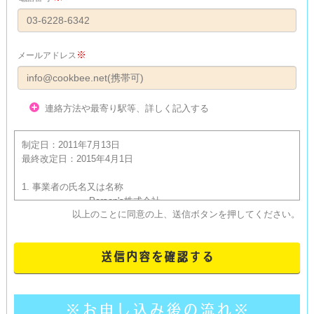
※
メールアドレス
連絡方法や最寄り駅等、詳しく記入する
制定日：2011年7月13日

最終改定日：2015年4月1日

1. 事業者の氏名又は名称

			Person's株式会社

以上のことに同意の上、送信ボタンを押してください。
			2. 個人情報保護管理者の氏名又は職名、所属及び
連絡先

			個人情報保護管理者　込山　伸哉

			TEL：045-534-6520

			3. 当社が「閲覧申込み」フォームで取得・保有す
※お申し込み後の流れ※
る個人情報の利用目的
