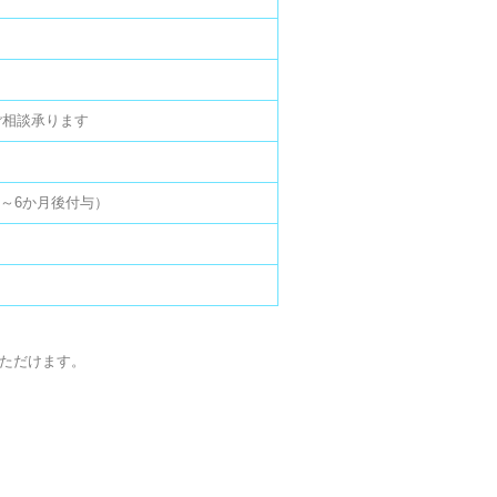
ご相談承ります
～6か月後付与）
いただけます。