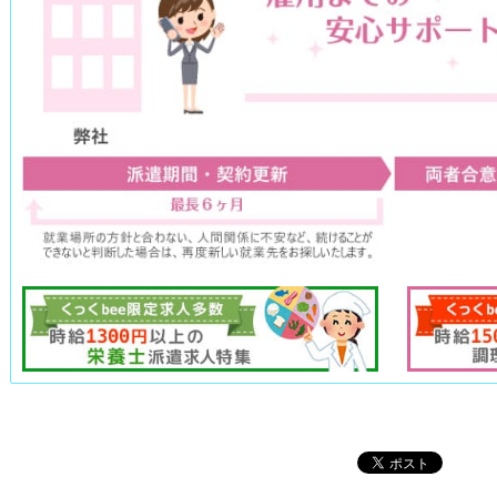
			・人の生命、身体および財産等を保護するために緊急の必要性がある場合

			・公衆衛生の向上又は児童の健全な育成の推進のために特に必要がある場合であって、本人の
同意を得ることが困難である場合。

			・国の機関若しくは地方公共団体又はその委託を受けた者が法令の定める事務を遂行すること
に対して協力する必要がある場合であって、本人の同意を得ることによ
それがある場合。

			6. 個人情報保護のための安全管理

			当社は、個人情報を保護するための規程類を定め、従業者全員に周知・徹底と啓発・教育を図
るとともに、その遵守状況の監査を定期的に実施いたします。

			また、個人情報を保護するために必要な安全管理措置の維持・向上に努めてまいります。

			7. 個人情報の開示・訂正・利用停止等の手続

			当社が保有するご自身の個人情報の、利用目的の通知、開示、内容の訂正、追加又は削除、利
用の停止、消去及び第三者への提供の停止を求める場合には、以下の「
ださい。

			Person's株式会社　個人情報お問合せ窓口

			TEL：045-534-6520

			8. 同意頂けなかった場合について

			個人情報のご提供に関して同意を頂けない場合には、上記第3項の利用目的が達成できない事