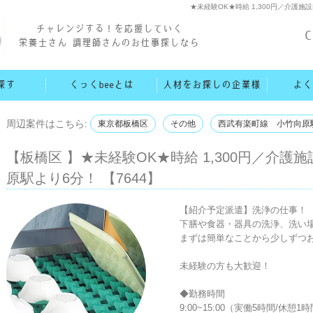
★未経験OK★時給 1,300円／介護
チャレンジする！を応援していく
C
栄養士さん 調理師さんのお仕事探しなら
探す
くっくbeeとは
人材をお探しの企業様
よく
周辺案件はこちら:
東京都板橋区
その他
西武有楽町線 小竹向原
【板橋区 】★未経験OK★時給 1,300円／介
原駅より6分！ 【7644】
【紹介予定派遣】洗浄の仕事！

下膳や食器・器具の洗浄、洗い場
まずは簡単なことから少しずつお
未経験の方も大歓迎！

◆勤務時間

9:00~15:00（実働5時間/休憩1時