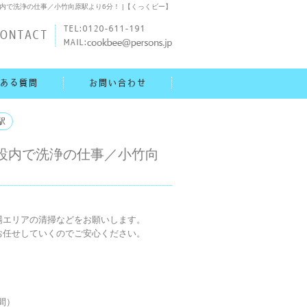
施設内で洗浄の仕事／小竹向原駅より6分！ |【くっくビー】
TEL:0120-611-191
ONTACT
MAIL:
ある質問
お問い合わせ
駅
護施設内で洗浄の仕事／小竹向
エリアの清掃などをお願いします。

任せしていくのでご安心ください。

間）
