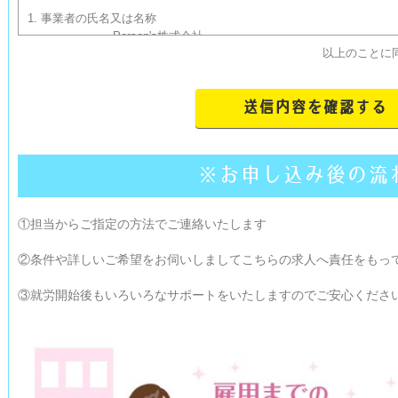
1. 事業者の氏名又は名称

			Person's株式会社

以上のことに
			2. 個人情報保護管理者の氏名又は職名、所属及び連絡先

			個人情報保護管理者　込山　伸哉

			TEL：045-534-6520

			3. 当社が「閲覧申込み」フォームで取得・保有する個人情報の利用目的

			当社が「閲覧申込み」フォームで取得した個人情報は、厳重なる管理の上、以下の利用目的の
※お申し込み後の流
範囲内で利用し、目的外の利用はいたしません。

			・申込みの手続き及び管理のため

①担当からご指定の方法でご連絡いたします
			・申込内容に関する連絡等のため

			・ログインパスワードの発行のため

②条件や詳しいご希望をお伺いしましてこちらの求人へ責任をもっ
			4. 当社が取得した個人情報の第三者への業務委託について

③就労開始後もいろいろなサポートをいたしますのでご安心くださ
			当社は、当社が取得した個人情報を、上記利用目的を達成するために、第三者へ業務委託する
ことはありません。

			5. 当社が取得した個人情報の第三者への提供について

			当社は、次の場合を除いて、個人情報を第三者に提供することはありません。

			・法令に基づき必要な場合
