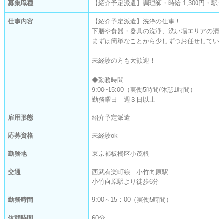
募集職種
【紹介予定派遣】調理師・時給 1,300円・
仕事内容
【紹介予定派遣】洗浄の仕事！

下膳や食器・器具の洗浄、洗い場エリアの清
まずは簡単なことから少しずつお任せしてい
未経験の方も大歓迎！

◆勤務時間

9:00~15:00（実働5時間/休憩1時間）

勤務曜日　週３日以上
雇用形態
紹介予定派遣
応募資格
未経験ok
勤務地
東京都板橋区小茂根
交通
西武有楽町線 小竹向原駅
小竹向原駅より徒歩6分
勤務時間
9:00～15：00（実働5時間）
休憩時間
60分