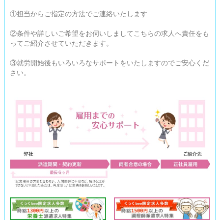
報は、厳重なる管理の上、以下の利用目的の範囲内で利用し、目
①担当からご指定の方法でご連絡いたします
的外の利用はいたしません。

②条件や詳しいご希望をお伺いしましてこちらの求人へ責任をも
			・申込みの手続き及び管理のため

ってご紹介させていただきます。
			・申込内容に関する連絡等のため

			・ログインパスワードの発行のため

③就労開始後もいろいろなサポートをいたしますのでご安心くだ
さい。
			4. 当社が取得した個人情報の第三者への業務委託
について

			当社は、当社が取得した個人情報を、上記利用目
的を達成するために、第三者へ業務委託することはありません。

			5. 当社が取得した個人情報の第三者への提供につ
いて

			当社は、次の場合を除いて、個人情報を第三者に
提供することはありません。

			・法令に基づき必要な場合

			・人の生命、身体および財産等を保護するために
緊急の必要性がある場合

			・公衆衛生の向上又は児童の健全な育成の推進の
ために特に必要がある場合であって、本人の同意を得ることが困
難である場合。
