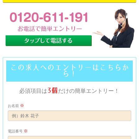
この求人へのエントリーはこちらか
ら！
3個
必須項目は
だけの簡単エントリー！
※
お名前
※
電話番号