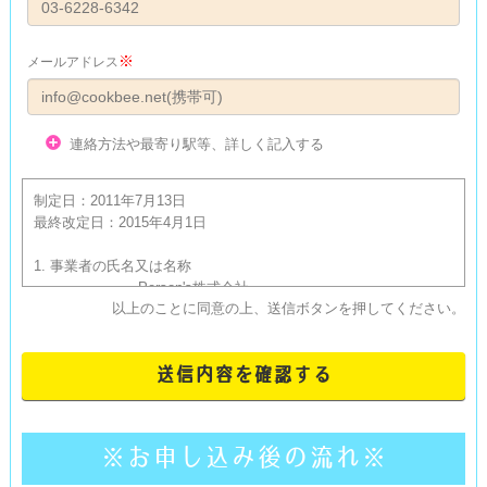
※
メールアドレス
連絡方法や最寄り駅等、詳しく記入する
制定日：2011年7月13日

最終改定日：2015年4月1日

1. 事業者の氏名又は名称

			Person's株式会社

以上のことに同意の上、送信ボタンを押してください。
			2. 個人情報保護管理者の氏名又は職名、所属及び
連絡先

			個人情報保護管理者　込山　伸哉

			TEL：045-534-6520

			3. 当社が「閲覧申込み」フォームで取得・保有す
※お申し込み後の流れ※
る個人情報の利用目的

			当社が「閲覧申込み」フォームで取得した個人情