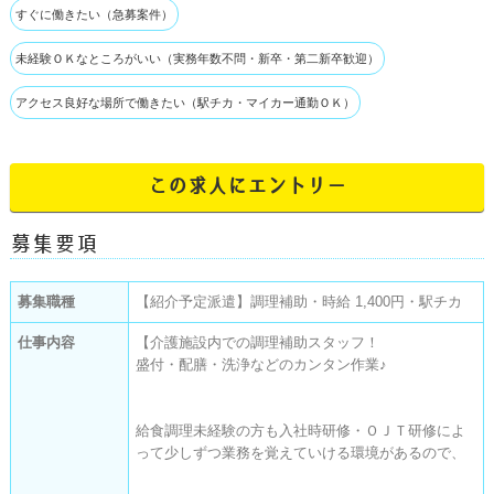
すぐに働きたい（急募案件）
未経験ＯＫなところがいい（実務年数不問・新卒・第二新卒歓迎）
アクセス良好な場所で働きたい（駅チカ・マイカー通勤ＯＫ）
この求人にエントリー
募集要項
募集職種
【紹介予定派遣】調理補助・時給 1,400円・駅チカ
仕事内容
【介護施設内での調理補助スタッフ！

盛付・配膳・洗浄などのカンタン作業♪

給食調理未経験の方も入社時研修・ＯＪＴ研修によ
って少しずつ業務を覚えていける環境があるので、
