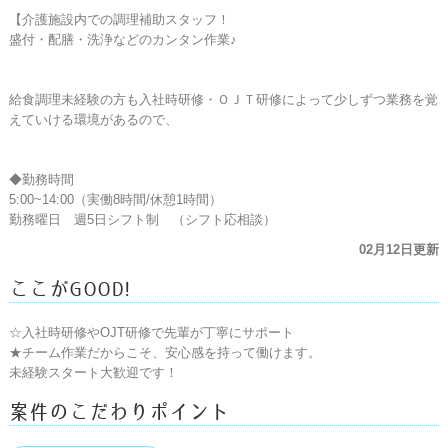
【介護施設内での調理補助スタッフ！

盛付・配膳・洗浄などのカンタン作業♪

給食調理未経験の方も入社時研修・ＯＪＴ研修によって少しずつ業務を覚
えていける環境があるので、

◆勤務時間

5:00~14:00（実働8時間/休憩1時間）

勤務曜日　週5日シフト制　（シフト応相談）
02月12日更新
ここがGOOD!
☆入社時研修やOJT研修で先輩が丁寧にサポート

★チーム作業だからこそ、安心感を持って働けます。

未経験スタート大歓迎です！
案件のこだわりポイント